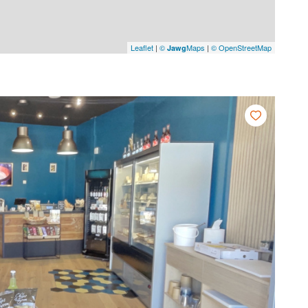
Leaflet
|
©
Maps
|
© OpenStreetMap
Jawg