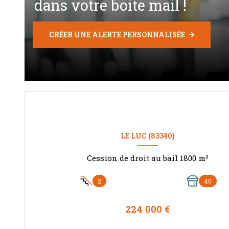
dans votre boite mail !
CRÉER UNE ALERTE PERSONNALISÉE
LE LUC (83340)
Cession de droit au bail 1800 m²
2
40
224 000 €