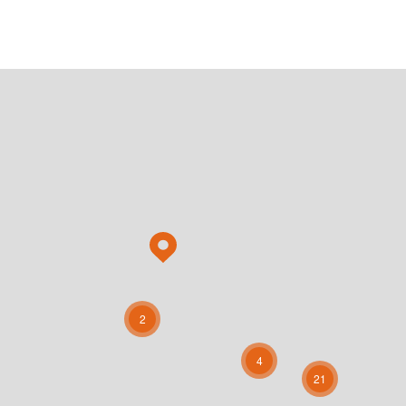
2
4
21