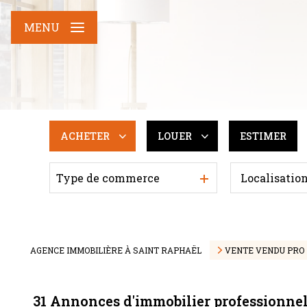
MENU
ACHETER
LOUER
ESTIMER
Type de commerce
De l'ancien
De l'immo pro
Du neuf
De l'immo pro
AGENCE IMMOBILIÈRE À SAINT RAPHAËL
VENTE VENDU PRO
31
Annonces d'immobilier professionne