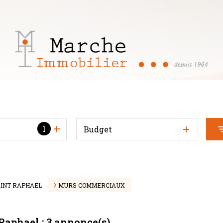
1
Budget
INT RAPHAEL
MURS COMMERCIAUX
Raphael :
3
annonce(s)