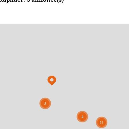
2
4
21