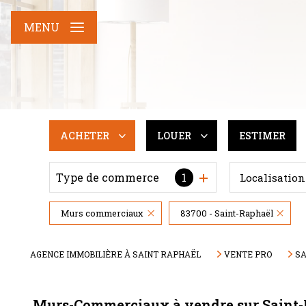
MENU
ACHETER
LOUER
ESTIMER
Type de commerce
1
Localisation
De l'ancien
De l'immo pro
Du neuf
Murs commerciaux
83700 - Saint-Raphaël
De l'immo pro
AGENCE IMMOBILIÈRE À SAINT RAPHAËL
VENTE PRO
SA
Murs-Commerciaux à vendre sur Saint-