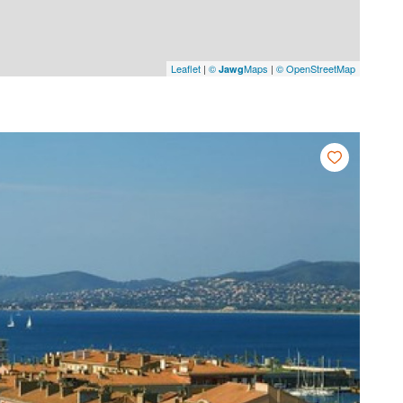
Leaflet
|
©
Maps
|
© OpenStreetMap
Jawg