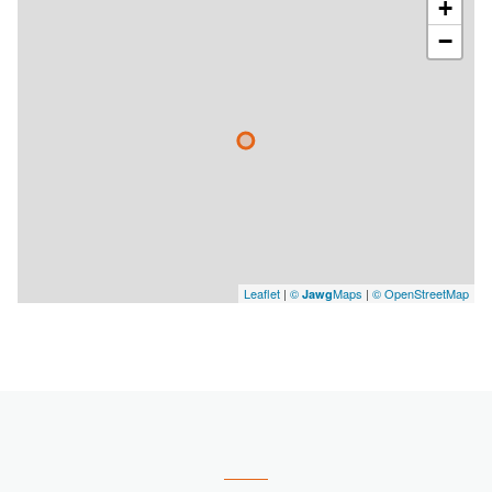
+
−
Leaflet
|
©
Maps
|
© OpenStreetMap
Jawg