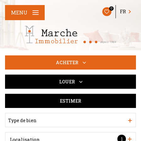
0
FR
MENU
ACHETER
LOUER
De l'ancien
Du neuf
ESTIMER
De l'immo pro
De l'immo pro
Type de bien
1
Localisation