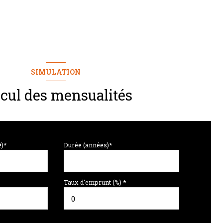
SIMULATION
lcul des mensualités
€)*
Durée (années)*
Taux d'emprunt (%) *