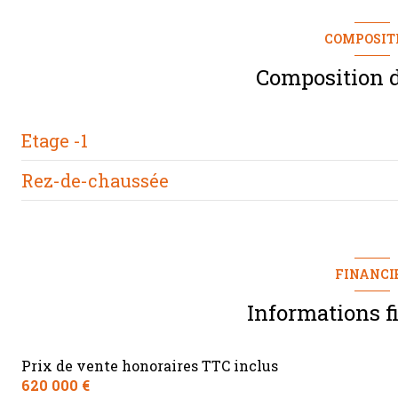
COMPOSIT
terrasse
Composition d
interphone
Etage -1
Rez-de-chaussée
salon/sejour
salle de bain
salon/sejour
chambre
cuisine
FINANCI
chambre
Informations f
chambre
Prix de vente honoraires TTC inclus
salle de bain
620 000 €