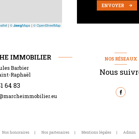
ENVOYER
aflet
|
©
Maps
|
© OpenStreetMap
Jawg
HE IMMOBILIER
NOS RÉSEAUX
ules Barbier
Nous suivr
aint-Raphaël
1 64 83
@marcheimmobilier.eu
Nos honoraires
Nos partenaires
Mentions légales
Admin