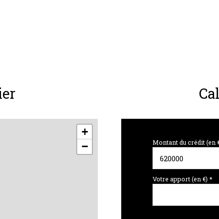
m²
ier
Ca
+
Montant du crédit (en 
−
Votre apport (en €) *