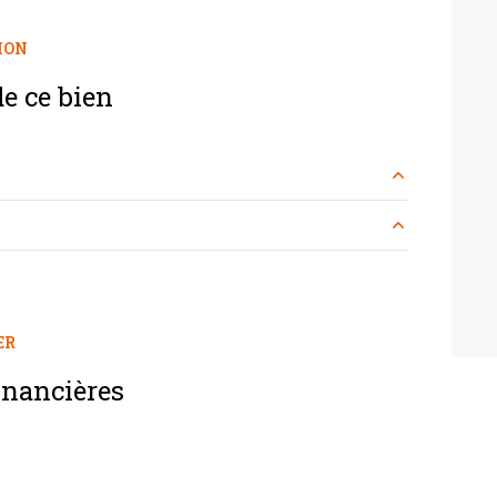
ION
arboré
e ce bien
m²
m²
m²
m²
m²
ER
m²
inancières
m²
m²