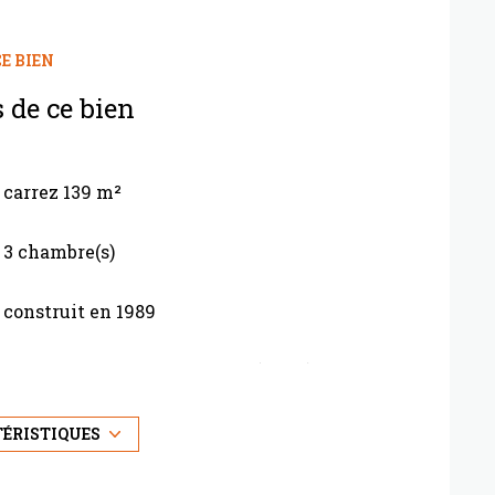
E BIEN
 de ce bien
carrez 139 m²
3 chambre(s)
construit en 1989
Chauffage individuel : autre (autre)
exposition Ouest
TÉRISTIQUES
vue dégagée nature