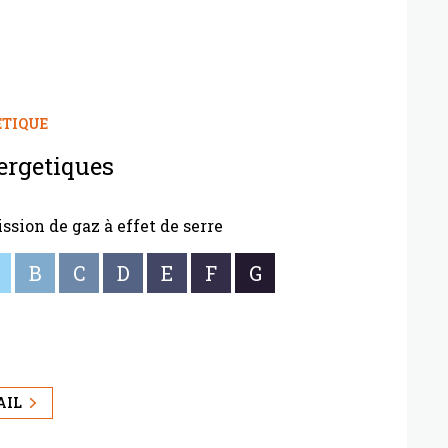
ÉTIQUE
ergetiques
ssion de gaz à effet de serre
B
C
D
E
F
G
AIL