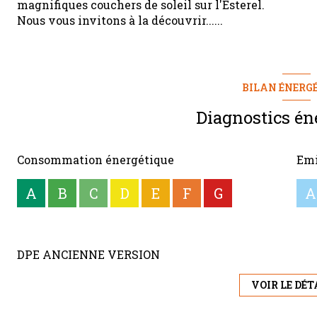
magnifiques couchers de soleil sur l'Esterel.
Nous vous invitons à la découvrir......
BILAN ÉNERG
Diagnostics én
Consommation énergétique
Emi
A
B
C
D
E
F
G
A
DPE ANCIENNE VERSION
VOIR LE DÉT