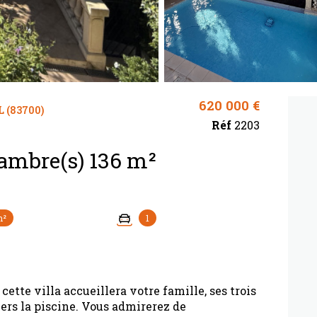
620 000 €
 (83700)
Réf
2203
Villa 5 pièce(s) 3 chambre(s) 136 m²
m²
1
cette villa accueillera votre famille, ses trois
ers la piscine. Vous admirerez de