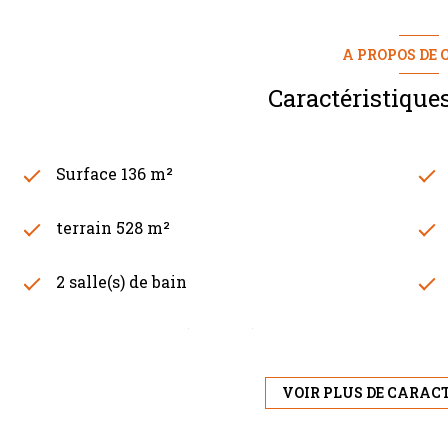
A PROPOS DE C
Caractéristiques
Surface 136 m²
terrain 528 m²
2 salle(s) de bain
cuisine séparée (équipée)
1 parking(s)
VOIR PLUS DE CARAC
2 niveau(x)