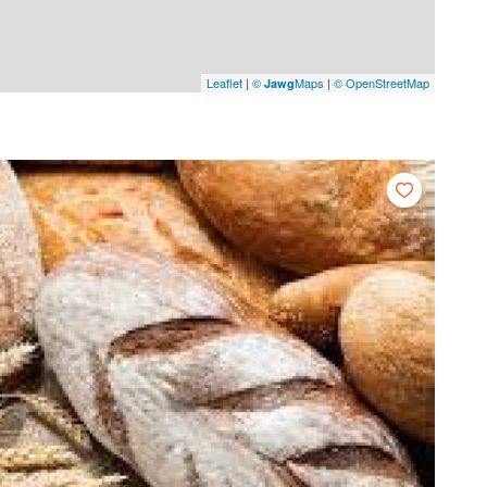
Leaflet
|
©
Maps
|
© OpenStreetMap
Jawg