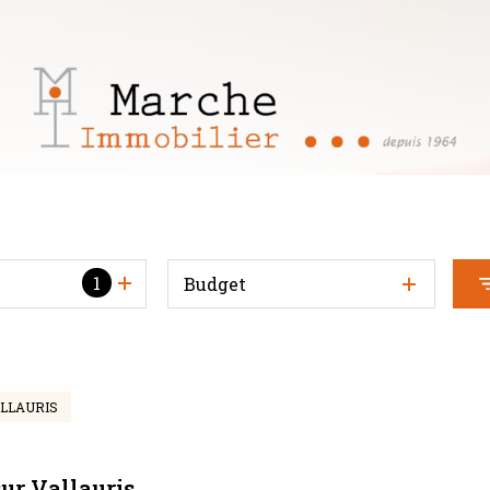
1
Budget
LLAURIS
ur Vallauris