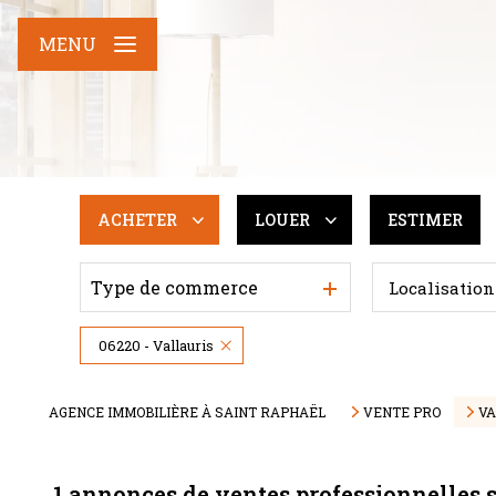
MENU
ACHETER
LOUER
ESTIMER
Type de commerce
Localisation
De l'ancien
De l'immo pro
Du neuf
06220 - Vallauris
De l'immo pro
AGENCE IMMOBILIÈRE À SAINT RAPHAËL
VENTE PRO
VA
1
annonces de ventes professionnelles s