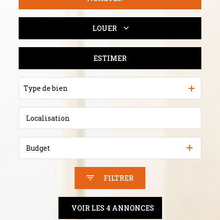
LOUER
De l'ancien
Du neuf
ESTIMER
De l'immo pro
De l'immo pro
Type de bien
Budget
FILTRER
VOIR LES
4
ANNONCES